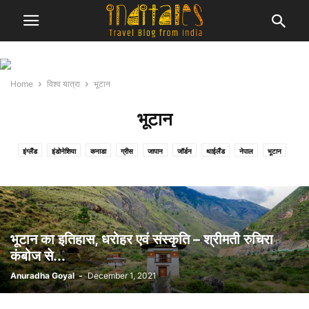
Home
विश्व यात्रा
भूटान
भूटान
इंग्लैंड
इंडोनेशिया
कनाडा
ग्रीस
जापान
जॉर्डन
थाईलैंड
नेपाल
भूटान
मलेशिया
श्री लंका
हाँग काँग
भूटान का इतिहास, धरोहर एवं संस्कृति – श्रीमती रुचिरा
कंबोज से...
Anuradha Goyal
-
December 1, 2021