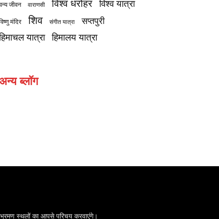
विश्व धरोहर
विश्व यात्रा
वन्य जीवन
वाराणसी
शिव
सप्तपुरी
विष्णु मंदिर
संगीत यात्रा
हिमाचल यात्रा
हिमालय यात्रा
अन्य ब्लॉग
 के भ्रमण स्थलों का आपसे परिचय करवाएंगे।