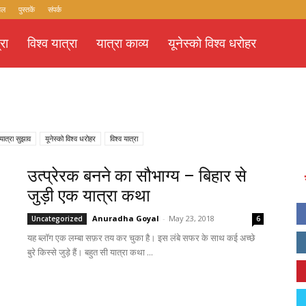
यल
पुस्तकें
संपर्क
रा
विश्व यात्रा
यात्रा काव्य
यूनेस्को विश्व धरोहर
यात्रा सुझाव
यूनेस्को विश्व धरोहर
विश्व यात्रा
उत्प्रेरक बनने का सौभाग्य – बिहार से
जुड़ी एक यात्रा कथा
Anuradha Goyal
-
May 23, 2018
Uncategorized
6
यह ब्लॉग एक लम्बा सफ़र तय कर चुका है। इस लंबे सफर के साथ कई अच्छे
बुरे किस्से जुड़े हैं। बहुत सी यात्रा कथा ...