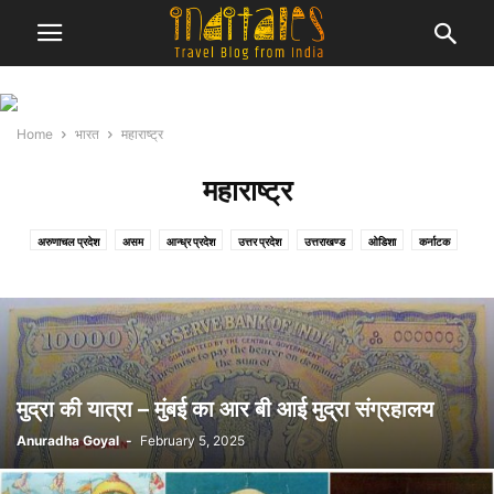
Home
भारत
महाराष्ट्र
महाराष्ट्र
अरुणाचल प्रदेश
असम
आन्ध्र प्रदेश
उत्तर प्रदेश
उत्तराखण्ड
ओडिशा
कर्नाटक
केरल
गुजरात
गोवा
चंडीगढ़
छत्तीसगढ़
जम्मू एवं कश्मीर
तमिल नाडु
तेलंगाना
दमन एवं दीव
दादरा नगर हवेली
दिल्ली
पंजाब
पश्चिम बंगाल
बिहार
मध्य प्रदेश
महाराष्ट्र
मेघालय
राजस्थान
सिक्किम
हरियाणा
हिमाचल प्रदेश
मुद्रा की यात्रा – मुंबई का आर बी आई मुद्रा संग्रहालय
Anuradha Goyal
-
February 5, 2025