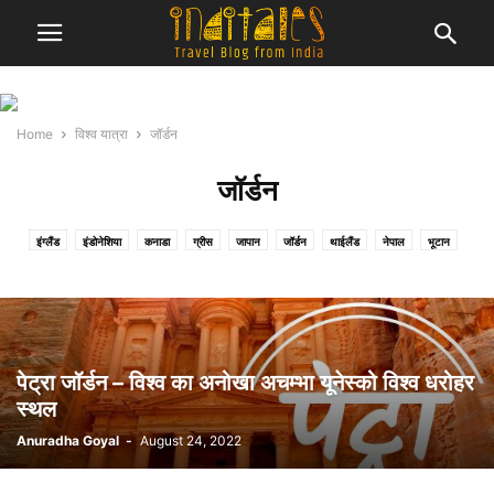
Home
विश्व यात्रा
जॉर्डन
जॉर्डन
इंग्लैंड
इंडोनेशिया
कनाडा
ग्रीस
जापान
जॉर्डन
थाईलैंड
नेपाल
भूटान
मलेशिया
श्री लंका
हाँग काँग
पेट्रा जॉर्डन – विश्व का अनोखा अचम्भा यूनेस्को विश्व धरोहर
स्थल
Anuradha Goyal
-
August 24, 2022