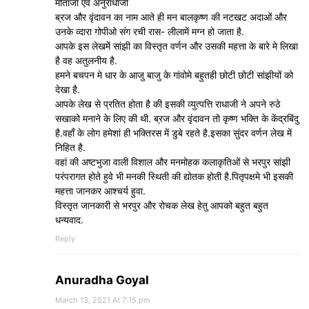
मीताजी एवं अनुराधाजी
ब्रज और वृंदावन का नाम आते ही मन बालकृष्ण की नटखट अदाओं और
उनके व्दारा गोपीओ संग रची रास- लीलामें मग्न हो जाता है.
आपके इस लेखमें सांझी का विस्तृत वर्णन और उसकी महत्ता के बारे मे लिखा
है वह अतुलनीय है.
हमने बचपन मे धार के आजु बाजु के गांवोमे बहुतही छोटी छोटी सांझीयों को
देखा है.
आपके लेख से प्रतित होता है की इसकी व्युत्पत्ति राधाजी ने अपने रुठे
सखाको मनाने के लिए की थी. ब्रज और वृंदावन तो कृष्ण भक्ति के केंद्रबिंदु
है.वहाँ के लोग हमेशां ही भक्तिरस में डुबे रहते है.इसका सुंदर वर्णन लेख में
निहित है.
वहां की अष्टभुजा वाली विशाल और मनमोहक कलाकृतिओं से भरपुर सांझी
परंपरागत होते हुवे भी मनकी स्थिती की द्योतक होती है.पितृपक्षमे भी इसकी
महत्ता जानकर आश्चर्य हुवा.
विस्तृत जानकारी से भरपुर और रोचक लेख हेतु आपको बहुत बहुत
धन्यवाद.
Reply
Anuradha Goyal
March 13, 2021 At 7:15 pm