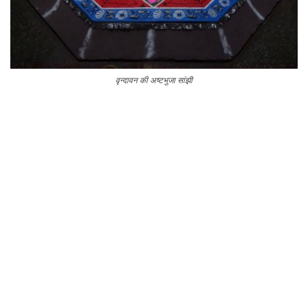
वृन्दावन की अष्टभुजा सांझी