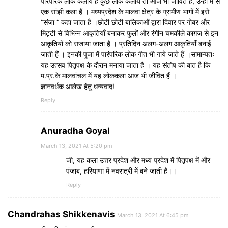
पारंपरिक लोक कलायें है कुछ लोक कलायें तो आज भी जीवित है, उन्हीं में से
एक सांझी कला हैं । मध्यप्रदेश के मालवा क्षेत्र के ग्रामीण भागों में इसे
“संजा “ कहा जाता है ।छोटी छोटी बालिकाओं द्वारा दिवार पर गोबर और
मिट्टी से विभिन्न आकृतियाँ बनाकर फुलों और रंगीन चमकीले काग़ज़ से इन
आकृतियों को सजाया जाता है । प्रतिदिन अलग-अलग आकृतियाँ बनाई
जाती हैं । इनकी पूजा में पारंपरिक लोक गीत भी गाये जाते हैं ।सामान्यतः
यह उत्सव पितृपक्ष के दौरान मनाया जाता है । यह संतोष की बात है कि
म.प्र.के मालवांचल में यह लोककला आज भी जीवित हैं ।
ज्ञानवर्धक आलेख हेतु धन्यवाद!
Reply
Anuradha Goyal
March 13, 2021 At 5:20 pm
जी, यह कला उत्तर प्रदेश और मध्य प्रदेश में पितृपक्ष में और
पंजाब, हरियाणा में नवरात्री में बने जाती है।।
Reply
Chandrahas Shikkenavis
March 13, 2021 At 6:45 pm