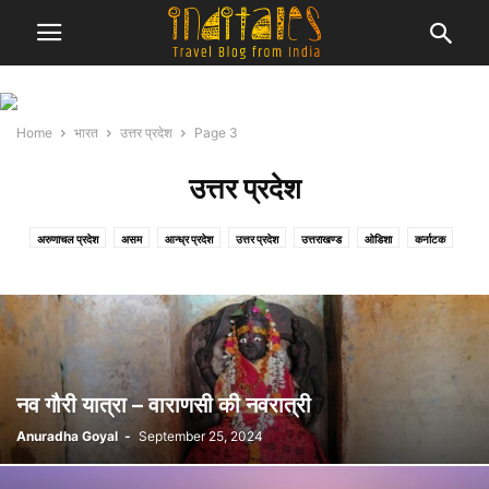
Home
भारत
उत्तर प्रदेश
Page 3
उत्तर प्रदेश
अरुणाचल प्रदेश
असम
आन्ध्र प्रदेश
उत्तर प्रदेश
उत्तराखण्ड
ओडिशा
कर्नाटक
केरल
गुजरात
गोवा
चंडीगढ़
छत्तीसगढ़
जम्मू एवं कश्मीर
तमिल नाडु
तेलंगाना
दमन एवं दीव
दादरा नगर हवेली
दिल्ली
पंजाब
पश्चिम बंगाल
बिहार
मध्य प्रदेश
महाराष्ट्र
मेघालय
राजस्थान
सिक्किम
हरियाणा
हिमाचल प्रदेश
नव गौरी यात्रा – वाराणसी की नवरात्री
Anuradha Goyal
-
September 25, 2024