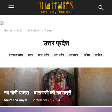
Home
भारत
उत्तर प्रदेश
Page 4
उत्तर प्रदेश
अरुणाचल प्रदेश
असम
आन्ध्र प्रदेश
उत्तर प्रदेश
उत्तराखण्ड
ओडिशा
कर्नाटक
केरल
गुजरात
गोवा
चंडीगढ़
छत्तीसगढ़
जम्मू एवं कश्मीर
तमिल नाडु
तेलंगाना
दमन एवं दीव
दादरा नगर हवेली
दिल्ली
पंजाब
पश्चिम बंगाल
बिहार
मध्य प्रदेश
महाराष्ट्र
मेघालय
राजस्थान
सिक्किम
हरियाणा
हिमाचल प्रदेश
नव गौरी यात्रा – वाराणसी की नवरात्री
Anuradha Goyal
-
September 25, 2024