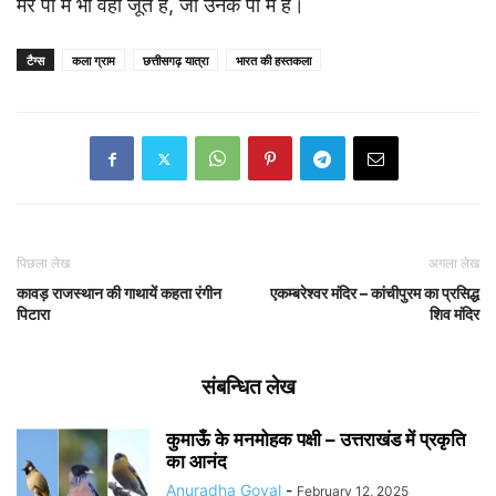
मेरे पों में भी वही जूते हैं, जो उनके पों में हैं।
टैग्स
कला ग्राम
छत्तीसगढ़ यात्रा
भारत की हस्तकला
पिछला लेख
अगला लेख
कावड़ राजस्थान की गाथायें कहता रंगीन
एकम्बरेश्वर मंदिर – कांचीपुरम का प्रसिद्ध
पिटारा
शिव मंदिर
संबन्धित लेख
कुमाऊँ के मनमोहक पक्षी – उत्तराखंड में प्रकृति
का आनंद
Anuradha Goyal
-
February 12, 2025