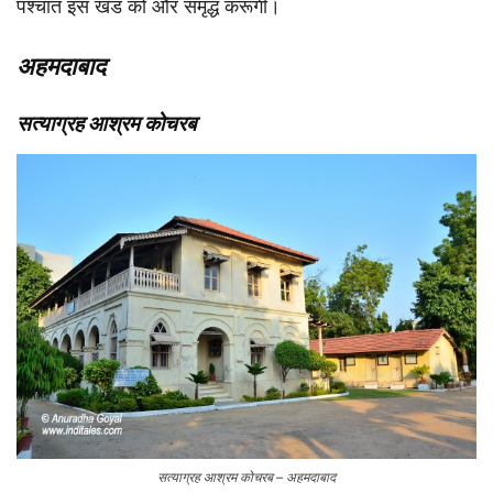
पश्चात इस खंड को और समृद्ध करूंगी।
अहमदाबाद
सत्याग्रह आश्रम कोचरब
सत्याग्रह आश्रम कोचरब – अहमदाबाद