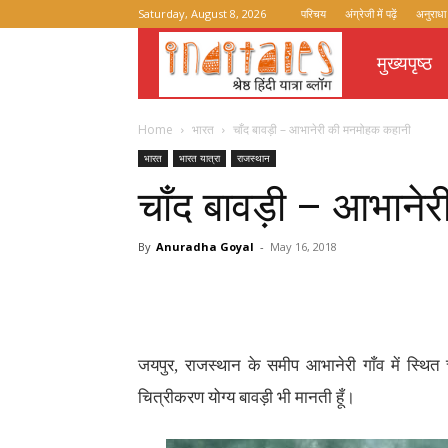
Saturday, August 8, 2026
परिचय
अंग्रेजी में पढ़ें
अनुराधा
मुख्यपृष्ठ
Inditales
Home
भारत
चाँद बावड़ी – आभानेरी की मनमोहक कहानी
भारत
भारत यात्रा
राजस्थान
चाँद बावड़ी – आभाने
By
Anuradha Goyal
-
May 16, 2018
जयपुर, राजस्थान के समीप आभानेरी गाँव में स्थित 
चित्रीकरण योग्य बावड़ी भी मानती हूँ।