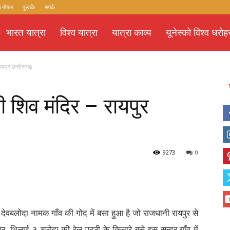
ा गोयल
पुस्तकें
संपर्क
भारत यात्रा
विश्व यात्रा
यात्रा काव्य
यूनेस्को विश्व धरोह
ायपुर छत्तीसगढ़
 शिव मंदिर – रायपुर
9273
0
देवबलोदा नामक गाँव की गोद में बसा हुआ है जो राजधानी रायपुर से
पर, भिलाई-३ चरोदा की रेल पटरी के किनारे बसे इस सुन्दर गाँव में