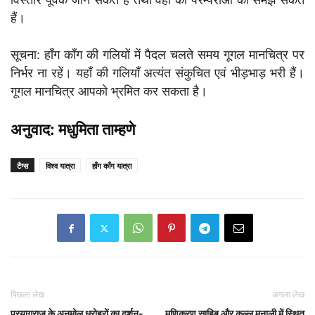
हैं।
सूचना: हाँग काँग की गलियों में पैदल चलते समय गूगल मानचित्र पर
निर्भर ना रहें। यहाँ की गलियाँ अत्यंत संकुचित एवं भीड़भाड़ भरी हैं।
गूगल मानचित्र आपको भ्रमित कर सकता है।
अनुवाद: मधुमिता ताम्हणे
टैग्स
विश्व यात्रा
हाँग काँग यात्रा
पिछला लेख
अगला लेख
प्रयागराज के अनमोल धरोहरों का दर्शन-
मणिकरण साहिब और कुल्लू मनाली में स्थित