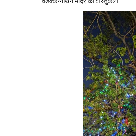
वडक्कन्नाथन मंदिर की वास्तुकला