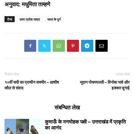
अनुवाद: मधुमिता ताम्हणे
टैग्स
उत्तर प्रदेश यात्रा
भारत के दुर्ग
पिछला लेख
अगला लेख
१०वीं सदी का प्राचीन कश्मीर – आशीष
भूदान पोचमपल्ली – विनोबा भावे और
कौल से संवाद
इक्कत बुनाई
संबन्धित लेख
कुमाऊँ के मनमोहक पक्षी – उत्तराखंड में प्रकृति
का आनंद